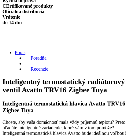
Rýchla doprava
TRV16
CErtifikované produkty
Zigbee
Oficiálna distribúcia
Tuya
Vrátenie
quantity
do 14 dní
Popis
Poradňa
Recenzie
Inteligentný termostatický radiátorový
ventil Avatto TRV16 Zigbee Tuya
Inteligentná termostatická hlavica Avatto TRV16
Zigbee Tuya
Chcete, aby vaša domácnosť mala vždy príjemnú teplotu? Preto
hľadáte inteligentné zariadenie, ktoré vám v tom pomôže?
Inteligentná termostatická hlavica Avatto bude ideálnou voľbou!