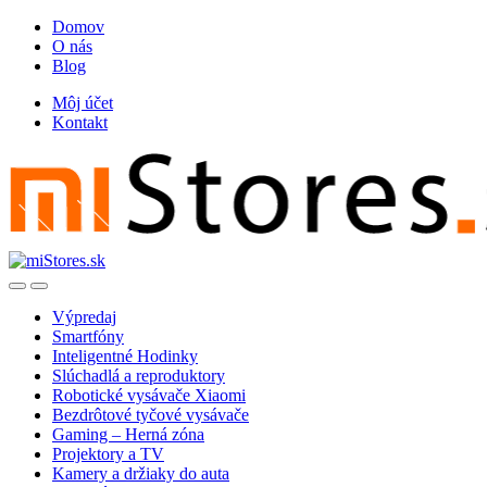
Skip
Skip
Domov
to
to
O nás
navigation
content
Blog
Môj účet
Kontakt
Open
Close
Výpredaj
Smartfóny
Inteligentné Hodinky
Slúchadlá a reproduktory
Robotické vysávače Xiaomi
Bezdrôtové tyčové vysávače
Gaming – Herná zóna
Projektory a TV
Kamery a držiaky do auta