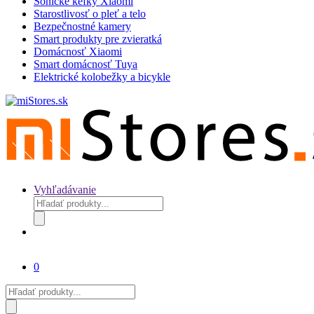
Sonické kefky Xiaomi
Starostlivosť o pleť a telo
Bezpečnostné kamery
Smart produkty pre zvieratká
Domácnosť Xiaomi
Smart domácnosť Tuya
Elektrické kolobežky a bicykle
Vyhľadávanie
Products
search
0
Products
search