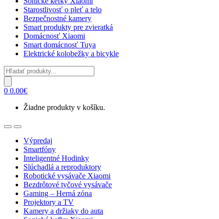
Sonické kefky Xiaomi
Starostlivosť o pleť a telo
Bezpečnostné kamery
Smart produkty pre zvieratká
Domácnosť Xiaomi
Smart domácnosť Tuya
Elektrické kolobežky a bicykle
Products
search
0
0.00
€
Žiadne produkty v košíku.
Open
Close
Výpredaj
Smartfóny
Inteligentné Hodinky
Slúchadlá a reproduktory
Robotické vysávače Xiaomi
Bezdrôtové tyčové vysávače
Gaming – Herná zóna
Projektory a TV
Kamery a držiaky do auta