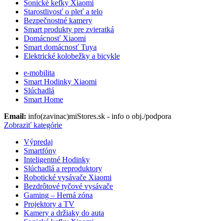
Sonické kefky Xiaomi
Starostlivosť o pleť a telo
Bezpečnostné kamery
Smart produkty pre zvieratká
Domácnosť Xiaomi
Smart domácnosť Tuya
Elektrické kolobežky a bicykle
e-mobilita
Smart Hodinky Xiaomi
Slúchadlá
Smart Home
Email:
info(zavinac)miStores.sk - info o obj./podpora
Zobraziť kategórie
Výpredaj
Smartfóny
Inteligentné Hodinky
Slúchadlá a reproduktory
Robotické vysávače Xiaomi
Bezdrôtové tyčové vysávače
Gaming – Herná zóna
Projektory a TV
Kamery a držiaky do auta