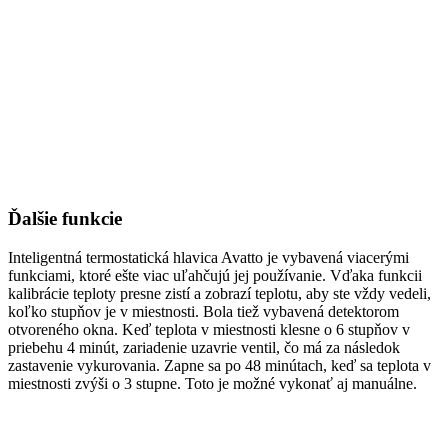
Ďalšie funkcie
Inteligentná termostatická hlavica Avatto je vybavená viacerými
funkciami, ktoré ešte viac uľahčujú jej používanie. Vďaka funkcii
kalibrácie teploty presne zistí a zobrazí teplotu, aby ste vždy vedeli,
koľko stupňov je v miestnosti. Bola tiež vybavená detektorom
otvoreného okna. Keď teplota v miestnosti klesne o 6 stupňov v
priebehu 4 minút, zariadenie uzavrie ventil, čo má za následok
zastavenie vykurovania. Zapne sa po 48 minútach, keď sa teplota v
miestnosti zvýši o 3 stupne. Toto je možné vykonať aj manuálne.