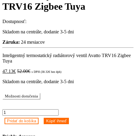
TRV16 Zigbee Tuya
Dostupnosť:
Skladom na centrále, dodanie 3-5 dni
Záruka:
24 mesiacov
Inteligentný termostatický radiátorový ventil Avatto TRV16 Zigbee
Tuya
47.13
€
52.00
€
s DPH (
38.32
€
bez dph)
Skladom na centrále, dodanie 3-5 dni
Možnosti doručenia
Inteligentný
termostatický
Pridať do košíka
Kúpiť ihneď
radiátorový
ventil
Avatto