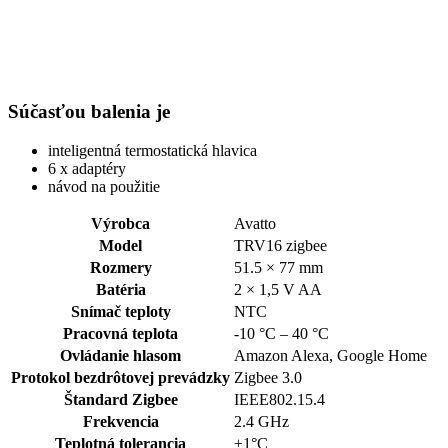
Súčasťou balenia je
inteligentná termostatická hlavica
6 x adaptéry
návod na použitie
Výrobca
Avatto
Model
TRV16 zigbee
Rozmery
51.5 × 77 mm
Batéria
2 × 1,5 V AA
Snímač teploty
NTC
Pracovná teplota
-10 °C – 40 °C
Ovládanie hlasom
Amazon Alexa, Google Home
Protokol bezdrôtovej prevádzky
Zigbee 3.0
Štandard Zigbee
IEEE802.15.4
Frekvencia
2.4 GHz
Teplotná tolerancia
±1°C