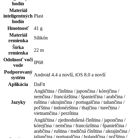
hodín
Materiál
inteligentných
Plast
hodín
Hmotnosť
41 g
Materiál
Silikón
remienka
Šírka
22 m
remienka
Odolnosť voči
IP68
vode
Podporovaný
Android 4.4 a novší, iOS 8.0 a novší
systém
Aplikácia
DaFit
Angličtina / čínština / japončina / kórejčina /
nemčina / francúzština / španielčina / arabčina /
Jazyky
ruština / ukrajinčina / portugalčina / taliančina /
poľština / indonézština / thajčina / turečtina /
vietnamčina / perzština
Angličtina / zjednodušená čínština / japončina /
kórejčina / nemčina / francúzština / španielčina /
arabčina / ruština / tradičná čínština / ukrajinčina /
taliančina / portugalčina / holandčina / poľština /