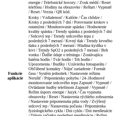
energie / Telefonické hovory: / Zvuk médií / Reset
telefónu / Hodiny na obrazovke / Reštart / Vypnuté
/ Reset / Verzia / QR kód.
Kroky / Vzdialenosť / Kalórie / Čas chôdze /
Kroky z posledných 7 dní / Porovnanie krokov s
ostatnými / Monitorovanie spánku / Hodnotenie
kvality spánku / Trendy spánku z posledných 7 dní
/ Srdcový tep / Trendy srdcového tepu z
posledných 7 meraní / Krvný tlak / Trendy krvného
tlaku z posledných 7 meraní / Hladina kyslíka v
krvi / Trendy SpO2 z posledných 7 meraní / Beh
vonku / Ďalšie údaje o tréningu / Zostávajúca
batéria hodín / Tvár hodín / Trh hodín /
Upozornenia / Budíky / Uzávierka fotoaparátu /
Obľúbené kontakty / Nájsť zariadenie / Formát
Funkcie
času / Systém jednotiek / Nastavenie režimu
aplikácie
Nerušiť / Pripomienky pohybu / 24-.Hodinové
monitorovanie srdcového tepu Zapnuté / Vypnuté /
Ovládanie hudby telefónom Zapnuté / Vypnuté /
Režim úspory energie / Jazyk / Čas vypnutia
obrazovky / Reset / Nastavenia rýchleho zobrazenia
/ Nastavenie pripomenutia pitia vody / Zvýšený
srdcový tep / Nastavenia počasia / Pripomienka
fyziologického cyklu / Dni cyklu / Dni menštruácie
/ Dátum začiatku poslednej menštruácie / Režim