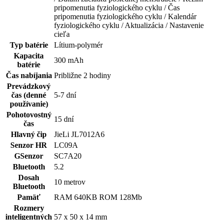
pripomenutia fyziologického cyklu / Čas
pripomenutia fyziologického cyklu / Kalendár
fyziologického cyklu / Aktualizácia / Nastavenie
cieľa
Typ batérie
Lítium-polymér
Kapacita
300 mAh
batérie
Čas nabíjania
Približne 2 hodiny
Prevádzkový
čas (denné
5-7 dní
používanie)
Pohotovostný
15 dní
čas
Hlavný čip
JieLi JL7012A6
Senzor HR
LC09A
GSenzor
SC7A20
Bluetooth
5.2
Dosah
10 metrov
Bluetooth
Pamäť
RAM 640KB ROM 128Mb
Rozmery
inteligentných
57 x 50 x 14 mm