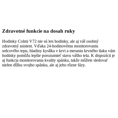
Zdravotné funkcie na dosah ruky
Hodinky Colmi V72 nie sú len hodinky, ale aj váš osobný
zdravotný asistent. Vďaka 24-hodinovému monitorovaniu
srdcového tepu, hladiny kyslíka v krvi a meraniu krvného tlaku vám
hodinky pomôžu lepšie porozumieť stavu vášho tela. K dispozícii je
aj funkcia monitorovania kvality spánku, takže môžete sledovať
nielen dĺžku svojho spánku, ale aj jeho rôzne fázy.