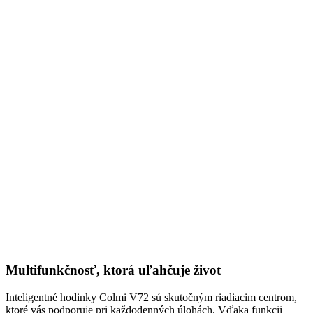
Multifunkčnosť, ktorá uľahčuje život
Inteligentné hodinky Colmi V72 sú skutočným riadiacim centrom,
ktoré vás podporuje pri každodenných úlohách. Vďaka funkcii