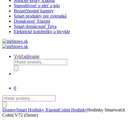
Sonické kefky Xiaomi
Starostlivosť o pleť a telo
Bezpečnostné kamery
Smart produkty pre zvieratká
Domácnosť Xiaomi
Smart domácnosť Tuya
Elektrické kolobežky a bicykle
Vyhľadávanie
Products
search
0
Products
search
Domov
Smart Hodinky Xiaomi
Colmi Hodinky
Hodinky Smarwatch
Colmi V72 (čierne)