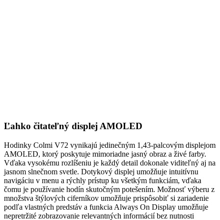
Ľahko čitateľný displej AMOLED
Hodinky Colmi V72 vynikajú jedinečným 1,43-palcovým displejom
AMOLED, ktorý poskytuje mimoriadne jasný obraz a živé farby.
Vďaka vysokému rozlíšeniu je každý detail dokonale viditeľný aj na
jasnom slnečnom svetle. Dotykový displej umožňuje intuitívnu
navigáciu v menu a rýchly prístup ku všetkým funkciám, vďaka
čomu je používanie hodín skutočným potešením. Možnosť výberu z
množstva štýlových ciferníkov umožňuje prispôsobiť si zariadenie
podľa vlastných predstáv a funkcia Always On Display umožňuje
nepretržité zobrazovanie relevantných informácií bez nutnosti