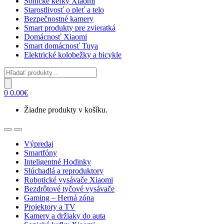
Sonické kefky Xiaomi
Starostlivosť o pleť a telo
Bezpečnostné kamery
Smart produkty pre zvieratká
Domácnosť Xiaomi
Smart domácnosť Tuya
Elektrické kolobežky a bicykle
Products
search
0
0.00
€
Žiadne produkty v košíku.
Open
Close
Výpredaj
Smartfóny
Inteligentné Hodinky
Slúchadlá a reproduktory
Robotické vysávače Xiaomi
Bezdrôtové tyčové vysávače
Gaming – Herná zóna
Projektory a TV
Kamery a držiaky do auta