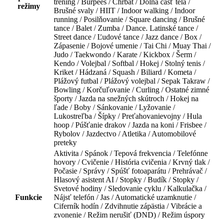
tréning / Burpees / Chrbát / Dolná časť tela /
režimy
Brušné svaly / HIIT / Indoor walking / Indoor
running / Posilňovanie / Square dancing / Brušné
tance / Balet / Zumba / Dance. Latinské tance /
Street dance / Ľudové tance / Jazz dance / Box /
Zápasenie / Bojové umenie / Tai Chi / Muay Thai /
Judo / Taekwondo / Karate / Kickbox / Šerm /
Kendo / Volejbal / Softbal / Hokej / Stolný tenis /
Kriket / Hádzaná / Squash / Biliard / Kometa /
Plážový futbal / Plážový volejbal / Sepak Takraw /
Bowling / Korčuľovanie / Curling / Ostatné zimné
športy / Jazda na snežných skútroch / Hokej na
ľade / Boby / Sánkovanie / Lyžovanie /
Lukostreľba / Šípky / Preťahovanievojny / Hula
hoop / Púšťanie drakov / Jazda na koni / Frisbee /
Rybolov / Jazdectvo / Atletika / Automobilové
preteky
Aktivita / Spánok / Tepová frekvencia / Telefónne
hovory / Cvičenie / História cvičenia / Krvný tlak /
Počasie / Správy / Spúšť fotoaparátu / Prehrávač /
Hlasový asistent AI / Stopky / Budík / Stopky /
Svetové hodiny / Sledovanie cyklu / Kalkulačka /
Funkcie
Nájsť telefón / Jas / Automatické uzamknutie /
Ciferník hodín / Zdvihnutie zápästia / Vibrácie a
zvonenie / Režim nerušiť (DND) / Režim úspory