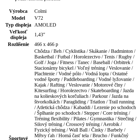
Výrobca
Colmi
Model
V72
Typ displeja
AMOLED
Veľkosť
1,43″
displeja
Rozlíšenie
466 x 466 p
Chôdza / Beh / Cyklistika / Skákanie / Badminton /
Basketbal / Futbal / Horolezectvo / Tenis / Rugby /
Golf / Joga / Fitness / Tanec / Baseball / Orbitrek /
Stacionárny bicykel / Voľný tréning / Veslovanie /
Plachtenie / Vodné pólo / Vodná lopta / Ostatné
vodné športy / Paddleboarding / Vodné lyžovanie /
Kajak / Rafting / Veslovanie / Motorové člny /
Kitesurfing / Horolezectvo / Skateboarding / Jazda
na kolieskových korčuliach / Parkour / Jazda na
štvorkolkách / Paragliding / Triatlon / Trail running
/ Atletická chôdza / Kabaddi / Lezenie po schodoch
/ Šplhanie po schodoch / Stepper / Core tréning /
Tréning flexibility / Pilates / Gymnastika / Strečing /
Silový tréning / Crossový tréning / Aerobik /
Fyzický tréning / Wall Ball / Činky / Barbely /
Mŕtvy ťah / Horná časť tela / Brucho / Funkčný
Športové