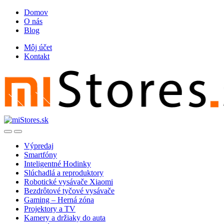
Skip
Skip
Domov
to
to
O nás
navigation
content
Blog
Môj účet
Kontakt
Open
Close
Výpredaj
Smartfóny
Inteligentné Hodinky
Slúchadlá a reproduktory
Robotické vysávače Xiaomi
Bezdrôtové tyčové vysávače
Gaming – Herná zóna
Projektory a TV
Kamery a držiaky do auta