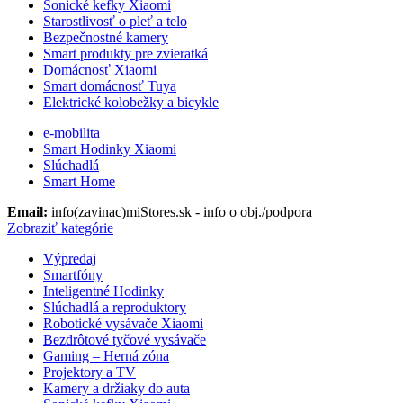
Sonické kefky Xiaomi
Starostlivosť o pleť a telo
Bezpečnostné kamery
Smart produkty pre zvieratká
Domácnosť Xiaomi
Smart domácnosť Tuya
Elektrické kolobežky a bicykle
e-mobilita
Smart Hodinky Xiaomi
Slúchadlá
Smart Home
Email:
info(zavinac)miStores.sk - info o obj./podpora
Zobraziť kategórie
Výpredaj
Smartfóny
Inteligentné Hodinky
Slúchadlá a reproduktory
Robotické vysávače Xiaomi
Bezdrôtové tyčové vysávače
Gaming – Herná zóna
Projektory a TV
Kamery a držiaky do auta