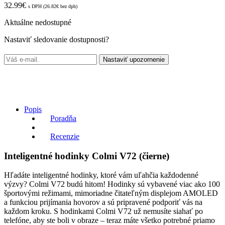
32.99
€
s DPH (
26.82
€
bez dph)
Aktuálne nedostupné
Nastaviť sledovanie dostupnosti?
Nastaviť upozornenie
Popis
Poradňa
Recenzie
Inteligentné hodinky Colmi V72 (čierne)
Hľadáte inteligentné hodinky, ktoré vám uľahčia každodenné
výzvy? Colmi V72 budú hitom! Hodinky sú vybavené viac ako 100
športovými režimami, mimoriadne čitateľným displejom AMOLED
a funkciou prijímania hovorov a sú pripravené podporiť vás na
každom kroku. S hodinkami Colmi V72 už nemusíte siahať po
telefóne, aby ste boli v obraze – teraz máte všetko potrebné priamo