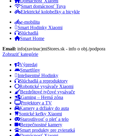
Domácnosť Xiaomi
Smart domácnosť Tuya
Elektrické kolobežky a bicykle
e-mobilita
Smart Hodinky Xiaomi
Slúchadlá
Smart Home
Email:
info(zavinac)miStores.sk - info o obj./podpora
Zobraziť kategórie
Výpredaj
Smartfóny
Inteligentné Hodinky
Slúchadlá a reproduktory
Robotické vysávače Xiaomi
Bezdrôtové tyčové vysávače
Gaming – Herná zóna
Projektory a TV
Kamery a držiaky do auta
Sonické kefky Xiaomi
Starostlivosť o pleť a telo
Bezpečnostné kamery
Smart produkty pre zvieratká
Domácnosť Xiaomi