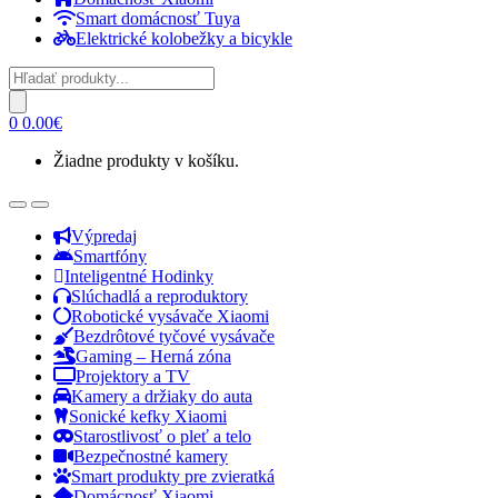
Smart domácnosť Tuya
Elektrické kolobežky a bicykle
Products
search
0
0.00
€
Žiadne produkty v košíku.
Open
Close
Výpredaj
Smartfóny
Inteligentné Hodinky
Slúchadlá a reproduktory
Robotické vysávače Xiaomi
Bezdrôtové tyčové vysávače
Gaming – Herná zóna
Projektory a TV
Kamery a držiaky do auta
Sonické kefky Xiaomi
Starostlivosť o pleť a telo
Bezpečnostné kamery
Smart produkty pre zvieratká
Domácnosť Xiaomi