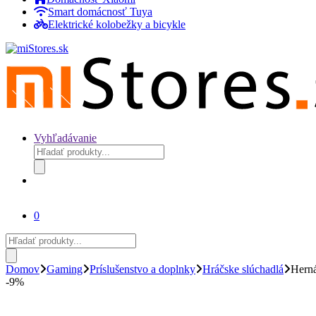
Smart domácnosť Tuya
Elektrické kolobežky a bicykle
Vyhľadávanie
Products
search
0
Products
search
Domov
Gaming
Príslušenstvo a doplnky
Hráčske slúchadlá
Herná
-
9%