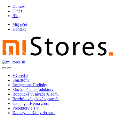
Skip
Skip
Domov
to
to
O nás
navigation
content
Blog
Môj účet
Kontakt
Open
Close
Výpredaj
Smartfóny
Inteligentné Hodinky
Slúchadlá a reproduktory
Robotické vysávače Xiaomi
Bezdrôtové tyčové vysávače
Gaming – Herná zóna
Projektory a TV
Kamery a držiaky do auta