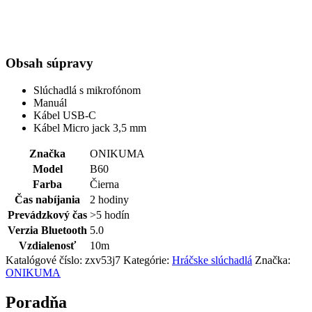
Obsah súpravy
Slúchadlá s mikrofónom
Manuál
Kábel USB-C
Kábel Micro jack 3,5 mm
Značka
ONIKUMA
Model
B60
Farba
Čierna
Čas nabíjania
2 hodiny
Prevádzkový čas
>5 hodín
Verzia Bluetooth
5.0
Vzdialenosť
10m
Katalógové číslo:
zxv53j7
Kategórie:
Hráčske slúchadlá
Značka:
ONIKUMA
Poradňa