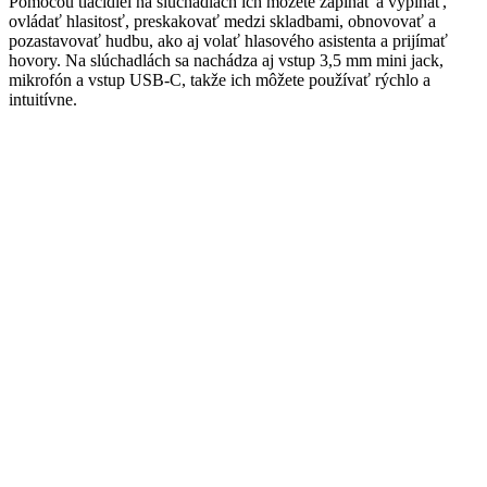
Pomocou tlačidiel na slúchadlách ich môžete zapínať a vypínať,
ovládať hlasitosť, preskakovať medzi skladbami, obnovovať a
pozastavovať hudbu, ako aj volať hlasového asistenta a prijímať
hovory. Na slúchadlách sa nachádza aj vstup 3,5 mm mini jack,
mikrofón a vstup USB-C, takže ich môžete používať rýchlo a
intuitívne.