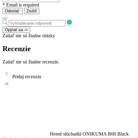
* Email is required
Odoslať
Zrušiť
Opýtať sa ->
Zatiaľ nie sú žiadne otázky
Recenzie
Zatiaľ nie sú žiadne recenzie.
Pridaj recenziu
Herné slúchadlá ONIKUMA B60 Black