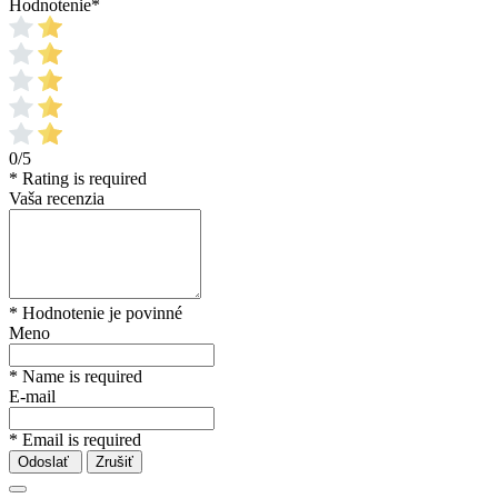
Hodnotenie
*
0/5
* Rating is required
Vaša recenzia
* Hodnotenie je povinné
Meno
* Name is required
E-mail
* Email is required
Odoslať
Zrušiť