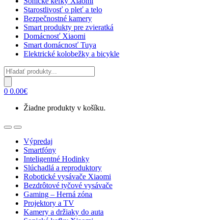
Sonické kefky Xiaomi
Starostlivosť o pleť a telo
Bezpečnostné kamery
Smart produkty pre zvieratká
Domácnosť Xiaomi
Smart domácnosť Tuya
Elektrické kolobežky a bicykle
Products
search
0
0.00
€
Žiadne produkty v košíku.
Open
Close
Výpredaj
Smartfóny
Inteligentné Hodinky
Slúchadlá a reproduktory
Robotické vysávače Xiaomi
Bezdrôtové tyčové vysávače
Gaming – Herná zóna
Projektory a TV
Kamery a držiaky do auta