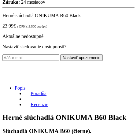
Záruka:
24 mesiacov
Herné slúchadlá ONIKUMA B60 Black
23.99
€
s DPH (
19.50
€
bez dph)
Aktuálne nedostupné
Nastaviť sledovanie dostupnosti?
Nastaviť upozornenie
Popis
Poradňa
Recenzie
Herné slúchadlá ONIKUMA B60 Black
Slúchadlá ONIKUMA B60 (čierne).