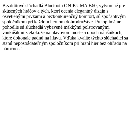
Bezdrôtové slúchadlá Bluetooth ONIKUMA B60, vytvorené pre
skúsených hráčov a tých, ktorí ocenia elegantný dizajn s
osvetlenými prvkami a bezkonkurenčný komfort, sú spoľahlivým
spoločníkom pri každom hernom dobrodružstve. Pre optimálne
pohodlie sú slúchadlá vybavené mäkkými polstrovanými
vankúšikmi z ekokože na hlavovom moste a oboch náušníkoch,
ktoré dokonale padnú na hlavu. Vďaka kvalite týchto slúchadiel sa
stanú nepostrádateľným spoločníkom pri hraní hier bez ohľadu na
náročnosť.