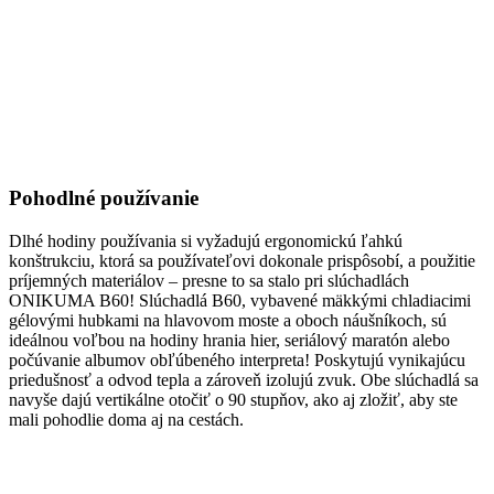
Pohodlné používanie
Dlhé hodiny používania si vyžadujú ergonomickú ľahkú
konštrukciu, ktorá sa používateľovi dokonale prispôsobí, a použitie
príjemných materiálov – presne to sa stalo pri slúchadlách
ONIKUMA B60! Slúchadlá B60, vybavené mäkkými chladiacimi
gélovými hubkami na hlavovom moste a oboch náušníkoch, sú
ideálnou voľbou na hodiny hrania hier, seriálový maratón alebo
počúvanie albumov obľúbeného interpreta! Poskytujú vynikajúcu
priedušnosť a odvod tepla a zároveň izolujú zvuk. Obe slúchadlá sa
navyše dajú vertikálne otočiť o 90 stupňov, ako aj zložiť, aby ste
mali pohodlie doma aj na cestách.