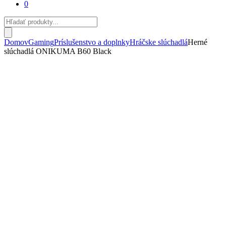
0
Products
search
Domov
Gaming
Príslušenstvo a doplnky
Hráčske slúchadlá
Herné
slúchadlá ONIKUMA B60 Black