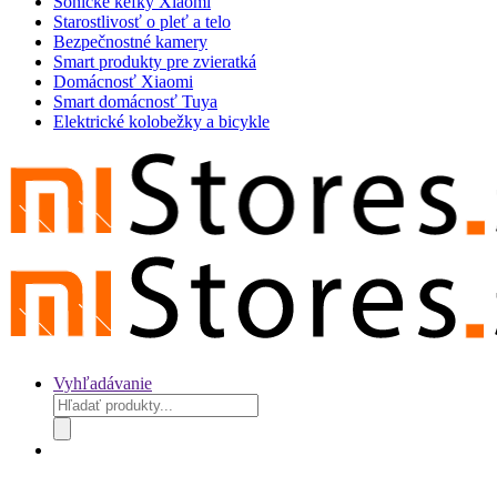
Sonické kefky Xiaomi
Starostlivosť o pleť a telo
Bezpečnostné kamery
Smart produkty pre zvieratká
Domácnosť Xiaomi
Smart domácnosť Tuya
Elektrické kolobežky a bicykle
Vyhľadávanie
Products
search