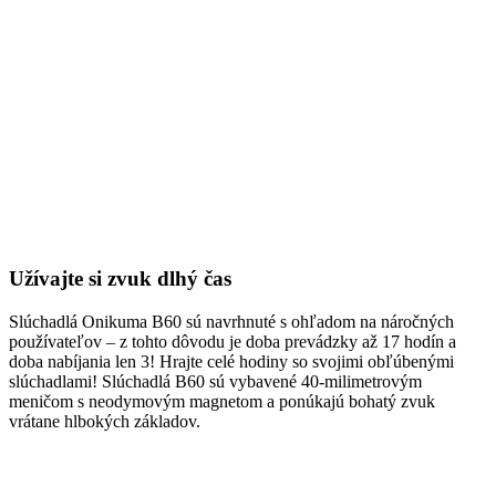
Užívajte si zvuk dlhý čas
Slúchadlá Onikuma B60 sú navrhnuté s ohľadom na náročných
používateľov – z tohto dôvodu je doba prevádzky až 17 hodín a
doba nabíjania len 3! Hrajte celé hodiny so svojimi obľúbenými
slúchadlami! Slúchadlá B60 sú vybavené 40-milimetrovým
meničom s neodymovým magnetom a ponúkajú bohatý zvuk
vrátane hlbokých základov.