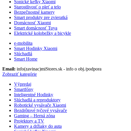
Sonické kefky Xiaomi
Starostlivosť o pleť a telo
Bezpečnostné kamery
Smart produkty pre zvieratká
Domácnosť Xiaomi
Smart domácnosť Tuya
Elektrické kolobežky a bicykle
e-mobilita
Smart Hodinky Xiaomi
Slúchadlá
Smart Home
Email:
info(zavinac)miStores.sk - info o obj./podpora
Zobraziť kategórie
Výpredaj
Smartfóny
Inteligentné Hodinky
Slúchadlá a reproduktory
Robotické vysávače Xiaomi
Bezdrôtové tyčové vysávače
Gaming – Herná zóna
Projektory a TV
Kamery a držiaky do auta