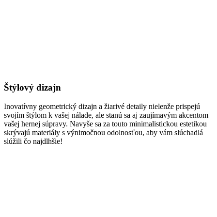
Štýlový dizajn
Inovatívny geometrický dizajn a žiarivé detaily nielenže prispejú
svojím štýlom k vašej nálade, ale stanú sa aj zaujímavým akcentom
vašej hernej súpravy. Navyše sa za touto minimalistickou estetikou
skrývajú materiály s výnimočnou odolnosťou, aby vám slúchadlá
slúžili čo najdlhšie!