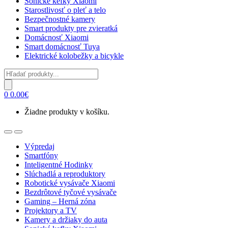
Sonické kefky Xiaomi
Starostlivosť o pleť a telo
Bezpečnostné kamery
Smart produkty pre zvieratká
Domácnosť Xiaomi
Smart domácnosť Tuya
Elektrické kolobežky a bicykle
Products
search
0
0.00
€
Žiadne produkty v košíku.
Open
Close
Výpredaj
Smartfóny
Inteligentné Hodinky
Slúchadlá a reproduktory
Robotické vysávače Xiaomi
Bezdrôtové tyčové vysávače
Gaming – Herná zóna
Projektory a TV
Kamery a držiaky do auta