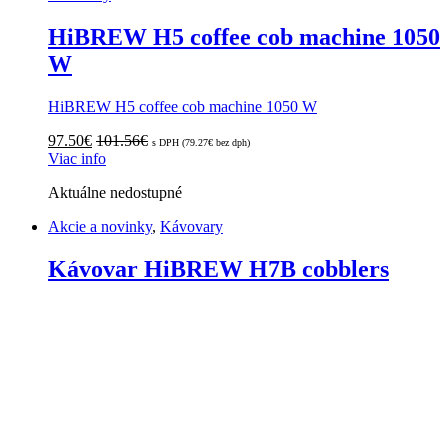
HiBREW H5 coffee cob machine 1050
W
HiBREW H5 coffee cob machine 1050 W
97.50
€
101.56
€
s DPH (
79.27
€
bez dph)
Viac info
Aktuálne nedostupné
Akcie a novinky
,
Kávovary
Kávovar HiBREW H7B cobblers