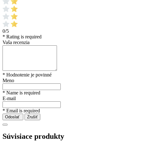
0/5
* Rating is required
Vaša recenzia
* Hodnotenie je povinné
Meno
* Name is required
E-mail
* Email is required
Odoslať
Zrušiť
Súvisiace produkty