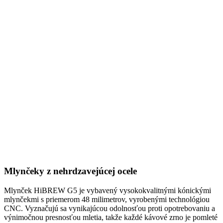
Mlynčeky z nehrdzavejúcej ocele
Mlynček HiBREW G5 je vybavený vysokokvalitnými kónickými
mlynčekmi s priemerom 48 milimetrov, vyrobenými technológiou
CNC. Vyznačujú sa vynikajúcou odolnosťou proti opotrebovaniu a
výnimočnou presnosťou mletia, takže každé kávové zrno je pomleté