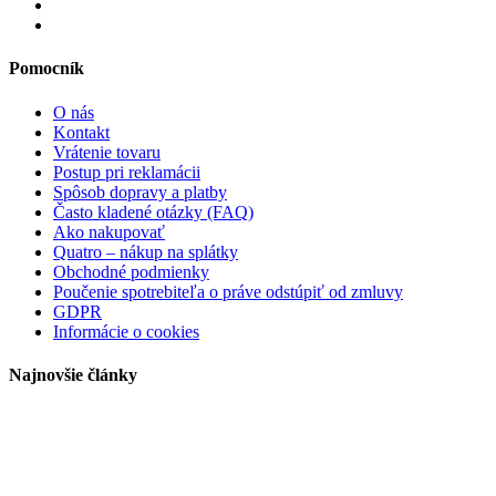
Pomocník
O nás
Kontakt
Vrátenie tovaru
Postup pri reklamácii
Spôsob dopravy a platby
Často kladené otázky (FAQ)
Ako nakupovať
Quatro – nákup na splátky
Obchodné podmienky
Poučenie spotrebiteľa o práve odstúpiť od zmluvy
GDPR
Informácie o cookies
Najnovšie články