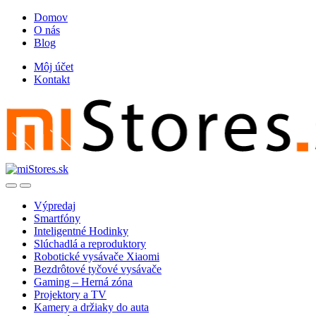
Skip
Skip
Domov
to
to
O nás
navigation
content
Blog
Môj účet
Kontakt
Open
Close
Výpredaj
Smartfóny
Inteligentné Hodinky
Slúchadlá a reproduktory
Robotické vysávače Xiaomi
Bezdrôtové tyčové vysávače
Gaming – Herná zóna
Projektory a TV
Kamery a držiaky do auta