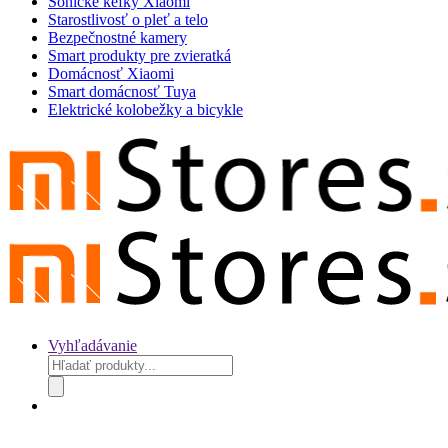
Sonické kefky Xiaomi
Starostlivosť o pleť a telo
Bezpečnostné kamery
Smart produkty pre zvieratká
Domácnosť Xiaomi
Smart domácnosť Tuya
Elektrické kolobežky a bicykle
Vyhľadávanie
Products
search