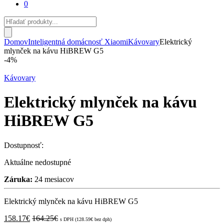
0
Products
search
Domov
Inteligentná domácnosť Xiaomi
Kávovary
Elektrický
mlynček na kávu HiBREW G5
-
4%
Kávovary
Elektrický mlynček na kávu
HiBREW G5
Dostupnosť:
Aktuálne nedostupné
Záruka:
24 mesiacov
Elektrický mlynček na kávu HiBREW G5
158.17
€
164.25
€
s DPH (
128.59
€
bez dph)