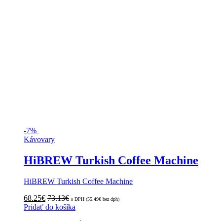
-
7%
Kávovary
HiBREW Turkish Coffee Machine
HiBREW Turkish Coffee Machine
68.25
€
73.13
€
s DPH (
55.49
€
bez dph)
Pridať do košíka