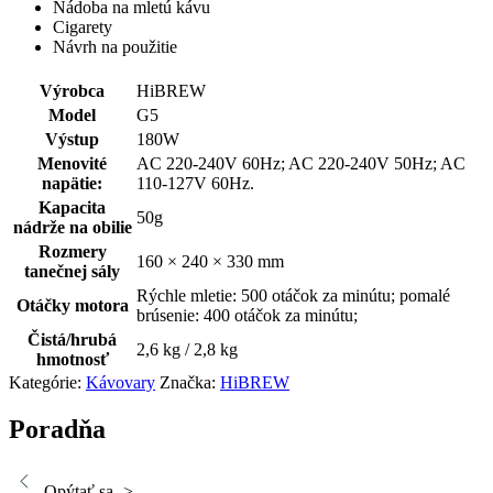
Nádoba na mletú kávu
Cigarety
Návrh na použitie
Výrobca
HiBREW
Model
G5
Výstup
180W
Menovité
AC 220-240V 60Hz; AC 220-240V 50Hz; AC
napätie:
110-127V 60Hz.
Kapacita
50g
nádrže na obilie
Rozmery
160 × 240 × 330 mm
tanečnej sály
Rýchle mletie: 500 otáčok za minútu; pomalé
Otáčky motora
brúsenie: 400 otáčok za minútu;
Čistá/hrubá
2,6 kg / 2,8 kg
hmotnosť
Kategórie:
Kávovary
Značka:
HiBREW
Poradňa
Opýtať sa ->