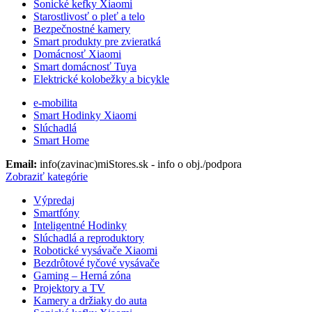
Sonické kefky Xiaomi
Starostlivosť o pleť a telo
Bezpečnostné kamery
Smart produkty pre zvieratká
Domácnosť Xiaomi
Smart domácnosť Tuya
Elektrické kolobežky a bicykle
e-mobilita
Smart Hodinky Xiaomi
Slúchadlá
Smart Home
Email:
info(zavinac)miStores.sk - info o obj./podpora
Zobraziť kategórie
Výpredaj
Smartfóny
Inteligentné Hodinky
Slúchadlá a reproduktory
Robotické vysávače Xiaomi
Bezdrôtové tyčové vysávače
Gaming – Herná zóna
Projektory a TV
Kamery a držiaky do auta