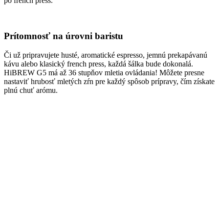
po french press.
Prítomnosť na úrovni baristu
Či už pripravujete husté, aromatické espresso, jemnú prekapávanú
kávu alebo klasický french press, každá šálka bude dokonalá.
HiBREW G5 má až 36 stupňov mletia ovládania! Môžete presne
nastaviť hrubosť mletých zŕn pre každý spôsob prípravy, čím získate
plnú chuť arómu.