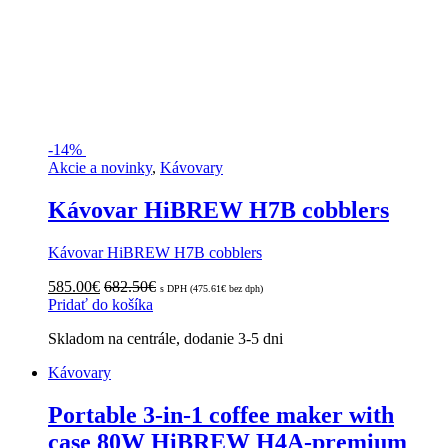
-
14%
Akcie a novinky
,
Kávovary
Kávovar HiBREW H7B cobblers
Kávovar HiBREW H7B cobblers
585.00
€
682.50
€
s DPH (
475.61
€
bez dph)
Pridať do košíka
Skladom na centrále, dodanie 3-5 dni
Kávovary
Portable 3-in-1 coffee maker with
case 80W HiBREW H4A-premium