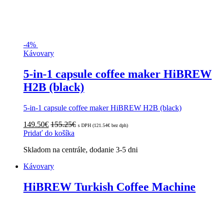
-
4%
Kávovary
5-in-1 capsule coffee maker HiBREW
H2B (black)
5-in-1 capsule coffee maker HiBREW H2B (black)
149.50
€
155.25
€
s DPH (
121.54
€
bez dph)
Pridať do košíka
Skladom na centrále, dodanie 3-5 dni
Kávovary
HiBREW Turkish Coffee Machine