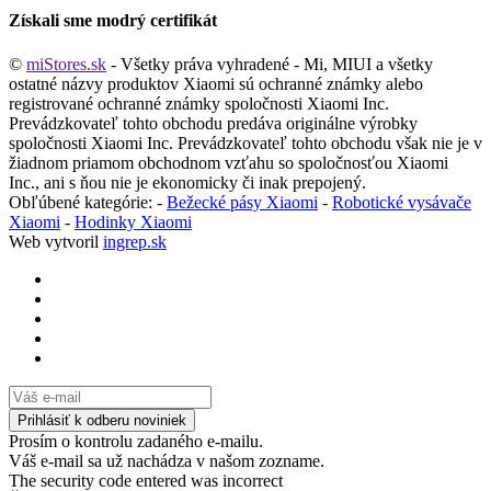
Získali sme modrý certifikát
©
miStores.sk
- Všetky práva vyhradené - Mi, MIUI a všetky
ostatné názvy produktov Xiaomi sú ochranné známky alebo
registrované ochranné známky spoločnosti Xiaomi Inc.
Prevádzkovateľ tohto obchodu predáva originálne výrobky
spoločnosti Xiaomi Inc. Prevádzkovateľ tohto obchodu však nie je v
žiadnom priamom obchodnom vzťahu so spoločnosťou Xiaomi
Inc., ani s ňou nie je ekonomicky či inak prepojený.
Obľúbené kategórie: -
Bežecké pásy Xiaomi
-
Robotické vysávače
Xiaomi
-
Hodinky Xiaomi
Web vytvoril
ingrep.sk
Prosím o kontrolu zadaného e-mailu.
Váš e-mail sa už nachádza v našom zozname.
The security code entered was incorrect