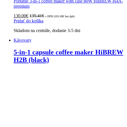
Portable 3-in-1 coffee maker with case 80W HiBREW H4A-
premium
130.00
€
135.41
€
s DPH (
105.69
€
bez dph)
Pridať do košíka
Skladom na centrále, dodanie 3-5 dni
Kávovary
5-in-1 capsule coffee maker HiBREW
H2B (black)