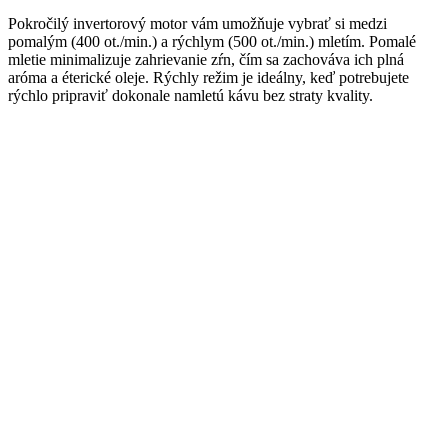
Pokročilý invertorový motor vám umožňuje vybrať si medzi
pomalým (400 ot./min.) a rýchlym (500 ot./min.) mletím. Pomalé
mletie minimalizuje zahrievanie zŕn, čím sa zachováva ich plná
aróma a éterické oleje. Rýchly režim je ideálny, keď potrebujete
rýchlo pripraviť dokonale namletú kávu bez straty kvality.