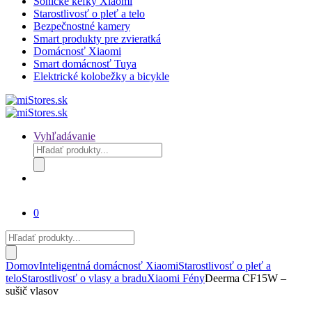
Sonické kefky Xiaomi
Starostlivosť o pleť a telo
Bezpečnostné kamery
Smart produkty pre zvieratká
Domácnosť Xiaomi
Smart domácnosť Tuya
Elektrické kolobežky a bicykle
Vyhľadávanie
Products
search
0
Products
search
Domov
Inteligentná domácnosť Xiaomi
Starostlivosť o pleť a
telo
Starostlivosť o vlasy a bradu
Xiaomi Fény
Deerma CF15W –
sušič vlasov