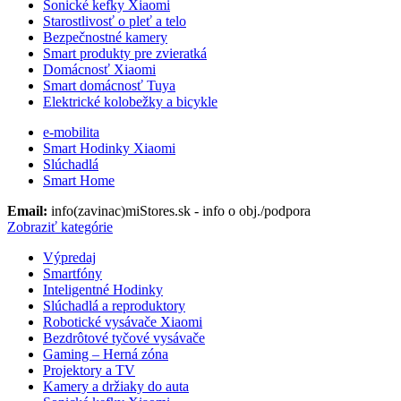
Sonické kefky Xiaomi
Starostlivosť o pleť a telo
Bezpečnostné kamery
Smart produkty pre zvieratká
Domácnosť Xiaomi
Smart domácnosť Tuya
Elektrické kolobežky a bicykle
e-mobilita
Smart Hodinky Xiaomi
Slúchadlá
Smart Home
Email:
info(zavinac)miStores.sk - info o obj./podpora
Zobraziť kategórie
Výpredaj
Smartfóny
Inteligentné Hodinky
Slúchadlá a reproduktory
Robotické vysávače Xiaomi
Bezdrôtové tyčové vysávače
Gaming – Herná zóna
Projektory a TV
Kamery a držiaky do auta