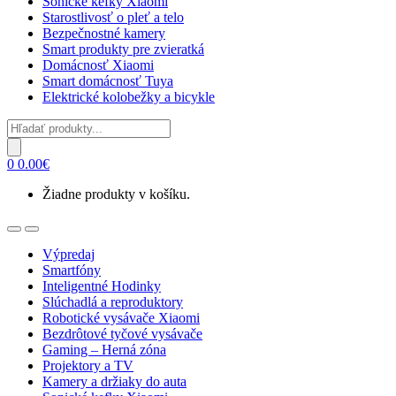
Sonické kefky Xiaomi
Starostlivosť o pleť a telo
Bezpečnostné kamery
Smart produkty pre zvieratká
Domácnosť Xiaomi
Smart domácnosť Tuya
Elektrické kolobežky a bicykle
Products
search
0
0.00
€
Žiadne produkty v košíku.
Open
Close
Výpredaj
Smartfóny
Inteligentné Hodinky
Slúchadlá a reproduktory
Robotické vysávače Xiaomi
Bezdrôtové tyčové vysávače
Gaming – Herná zóna
Projektory a TV
Kamery a držiaky do auta