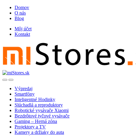
Skip
Skip
Domov
to
to
O nás
navigation
content
Blog
Môj účet
Kontakt
Open
Close
Výpredaj
Smartfóny
Inteligentné Hodinky
Slúchadlá a reproduktory
Robotické vysávače Xiaomi
Bezdrôtové tyčové vysávače
Gaming – Herná zóna
Projektory a TV
Kamery a držiaky do auta