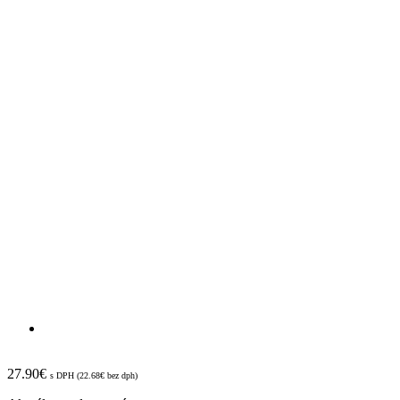
27.90
€
s DPH (
22.68
€
bez dph)