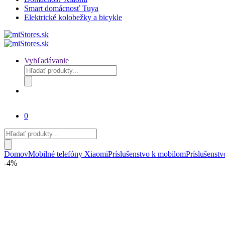
Smart domácnosť Tuya
Elektrické kolobežky a bicykle
Vyhľadávanie
Products
search
0
Products
search
Domov
Mobilné telefóny Xiaomi
Príslušenstvo k mobilom
Príslušenstv
-
4%