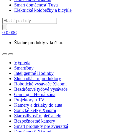
Smart domácnosť Tuya
Elektrické kolobežky a bicykle
Products
search
0
0.00
€
Žiadne produkty v košíku.
Open
Close
Výpredaj
Smartfóny
Inteligentné Hodinky
Slúchadlá a reproduktory
Robotické vysávače Xiaomi
Bezdrôtové tyčové vysávače
Gaming – Herná zóna
Projektory a TV
Kamery a držiaky do auta
Sonické kefky Xiaomi
Starostlivosť o pleť a telo
Bezpečnostné kamery
Smart produkty pre zvieratká
Domácnosť Xiaomi