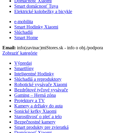
Domácnosť Xiaomi
Smart domácnosť Tuya
Elektrické kolobežky a bicykle
e-mobilita
Smart Hodinky Xiaomi
Slúchadlá
Smart Home
Email:
info(zavinac)miStores.sk - info o obj./podpora
Zobraziť kategórie
Výpredaj
Smartfóny
Inteligentné Hodinky
Slúchadlá a reproduktory
Robotické vysávače Xiaomi
Bezdrôtové tyčové vysávače
Gaming – Herná zóna
Projektory a TV
Kamery a držiaky do auta
Sonické kefky Xiaomi
Starostlivosť o pleť a telo
Bezpečnostné kamery
Smart produkty pre zvieratká
Domácnosť Xiaomi