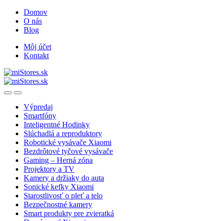
Skip
Skip
Domov
to
to
O nás
navigation
content
Blog
Môj účet
Kontakt
Open
Close
Výpredaj
Smartfóny
Inteligentné Hodinky
Slúchadlá a reproduktory
Robotické vysávače Xiaomi
Bezdrôtové tyčové vysávače
Gaming – Herná zóna
Projektory a TV
Kamery a držiaky do auta
Sonické kefky Xiaomi
Starostlivosť o pleť a telo
Bezpečnostné kamery
Smart produkty pre zvieratká