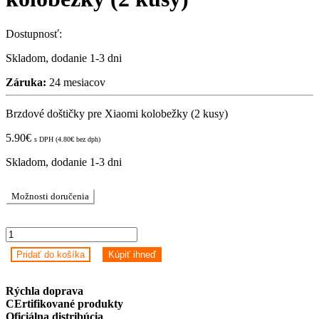
Dostupnosť:
Skladom, dodanie 1-3 dni
Záruka:
24 mesiacov
Brzdové doštičky pre Xiaomi kolobežky (2 kusy)
5.90
€
s DPH (
4.80
€
bez dph)
Skladom, dodanie 1-3 dni
Možnosti doručenia
Brzdové
doštičky
Pridať do košíka
Kúpiť ihneď
pre
Xiaomi
kolobežky
Rýchla doprava
(2
CErtifikované produkty
kusy)
Oficiálna distribúcia