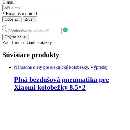
E-mail
* Email is required
Odoslať
Zrušiť
Opýtať sa ->
Zatiaľ nie sú žiadne otázky
Súvisiace produkty
Náhradne diely pre elektrické kolobežky
,
Výpredaj
Plná bezdušová pneumatika pre
Xiaomi kolobežky 8.5×2