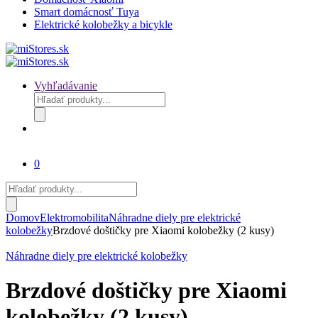
Smart domácnosť Tuya
Elektrické kolobežky a bicykle
Vyhľadávanie
Products
search
0
Products
search
Domov
Elektromobilita
Náhradne diely pre elektrické
kolobežky
Brzdové doštičky pre Xiaomi kolobežky (2 kusy)
Náhradne diely pre elektrické kolobežky
Brzdové doštičky pre Xiaomi
kolobežky (2 kusy)