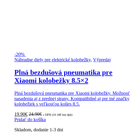
-
20%
Náhradne diely pre elektrické kolobežky
,
Výpredaj
Plná bezdušová pneumatika pre
Xiaomi kolobežky 8.5×2
Plná bezdušová pneumatika pre Xiaomi kolobežky. Možnosť
nasadenia aj z prednej strany. Kompatibilné aj pre iné značky
kolobežiek s veľkosťou kolies 8.5.
19.90
€
24.90
€
s DPH (
16.18
€
bez dph)
Pridať do košíka
Skladom, dodanie 1-3 dni