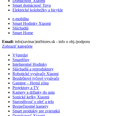
Domácnosť Xiaomi
Smart domácnosť Tuya
Elektrické kolobežky a bicykle
e-mobilita
Smart Hodinky Xiaomi
Slúchadlá
Smart Home
Email:
info(zavinac)miStores.sk - info o obj./podpora
Zobraziť kategórie
Výpredaj
Smartfóny
Inteligentné Hodinky
Slúchadlá a reproduktory
Robotické vysávače Xiaomi
Bezdrôtové tyčové vysávače
Gaming – Herná zóna
Projektory a TV
Kamery a držiaky do auta
Sonické kefky Xiaomi
Starostlivosť o pleť a telo
Bezpečnostné kamery
Smart produkty pre zvieratká
Domácnosť Xiaomi