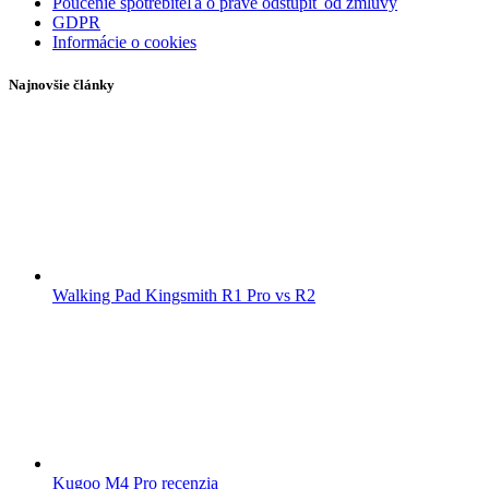
Poučenie spotrebiteľa o práve odstúpiť od zmluvy
GDPR
Informácie o cookies
Najnovšie články
Walking Pad Kingsmith R1 Pro vs R2
Kugoo M4 Pro recenzia