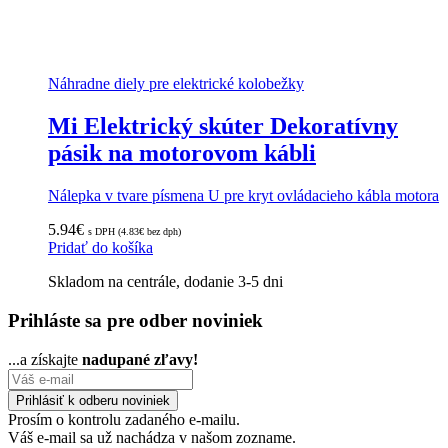
Náhradne diely pre elektrické kolobežky
Mi Elektrický skúter Dekoratívny
pásik na motorovom kábli
Nálepka v tvare písmena U pre kryt ovládacieho kábla motora
5.94
€
s DPH (
4.83
€
bez dph)
Pridať do košíka
Skladom na centrále, dodanie 3-5 dni
Prihláste sa pre odber noviniek
...a získajte
nadupané zľavy!
Prosím o kontrolu zadaného e-mailu.
Váš e-mail sa už nachádza v našom zozname.