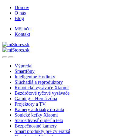
Skip
Skip
Domov
to
to
O nás
navigation
content
Blog
Môj účet
Kontakt
Open
Close
Výpredaj
Smartfóny
Inteligentné Hodinky
Slúchadlá a reproduktory
Robotické vysávače Xiaomi
Bezdrôtové tyčové vysávače
Gaming – Herná zóna
Projektory a TV
Kamery a držiaky do auta
Sonické kefky Xiaomi
Starostlivosť o pleť a telo
Bezpečnostné kamery
Smart produkty pre zvieratká