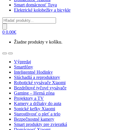
Smart domácnosť Tuya
Elektrické kolobežky a bicykle
Products
search
0
0.00
€
Žiadne produkty v košíku.
Open
Close
Výpredaj
Smartfóny
Inteligentné Hodinky
Slúchadlá a reproduktory
Robotické vysávače Xiaomi
Bezdrôtové tyčové vysávače
Gaming – Herná zóna
Projektory a TV
Kamery a držiaky do auta
Sonické kefky Xiaomi
Starostlivosť o pleť a telo
Bezpečnostné kamery
Smart produkty pre zvieratká
Domácnosť Xiaomi