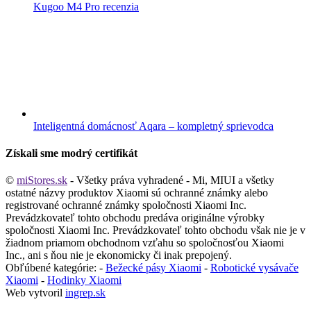
Kugoo M4 Pro recenzia
Inteligentná domácnosť Aqara – kompletný sprievodca
Získali sme modrý certifikát
©
miStores.sk
- Všetky práva vyhradené - Mi, MIUI a všetky
ostatné názvy produktov Xiaomi sú ochranné známky alebo
registrované ochranné známky spoločnosti Xiaomi Inc.
Prevádzkovateľ tohto obchodu predáva originálne výrobky
spoločnosti Xiaomi Inc. Prevádzkovateľ tohto obchodu však nie je v
žiadnom priamom obchodnom vzťahu so spoločnosťou Xiaomi
Inc., ani s ňou nie je ekonomicky či inak prepojený.
Obľúbené kategórie: -
Bežecké pásy Xiaomi
-
Robotické vysávače
Xiaomi
-
Hodinky Xiaomi
Web vytvoril
ingrep.sk