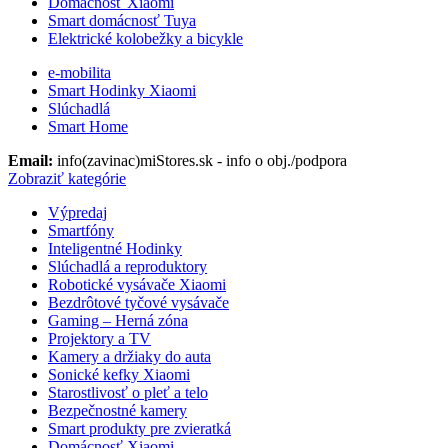
Domácnosť Xiaomi
Smart domácnosť Tuya
Elektrické kolobežky a bicykle
e-mobilita
Smart Hodinky Xiaomi
Slúchadlá
Smart Home
Email:
info(zavinac)miStores.sk - info o obj./podpora
Zobraziť kategórie
Výpredaj
Smartfóny
Inteligentné Hodinky
Slúchadlá a reproduktory
Robotické vysávače Xiaomi
Bezdrôtové tyčové vysávače
Gaming – Herná zóna
Projektory a TV
Kamery a držiaky do auta
Sonické kefky Xiaomi
Starostlivosť o pleť a telo
Bezpečnostné kamery
Smart produkty pre zvieratká
Domácnosť Xiaomi