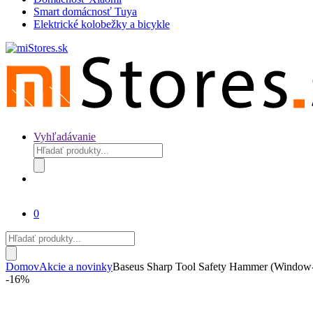
Smart domácnosť Tuya
Elektrické kolobežky a bicykle
Vyhľadávanie
Products
search
0
Products
search
Domov
Akcie a novinky
Baseus Sharp Tool Safety Hammer (Window-b
-
16%