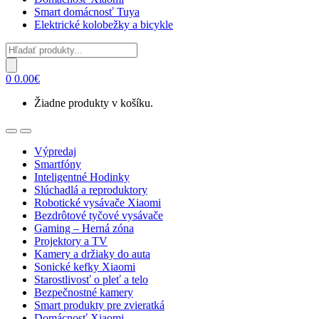
Smart domácnosť Tuya
Elektrické kolobežky a bicykle
Products
search
0
0.00
€
Žiadne produkty v košíku.
Open
Close
Výpredaj
Smartfóny
Inteligentné Hodinky
Slúchadlá a reproduktory
Robotické vysávače Xiaomi
Bezdrôtové tyčové vysávače
Gaming – Herná zóna
Projektory a TV
Kamery a držiaky do auta
Sonické kefky Xiaomi
Starostlivosť o pleť a telo
Bezpečnostné kamery
Smart produkty pre zvieratká
Domácnosť Xiaomi