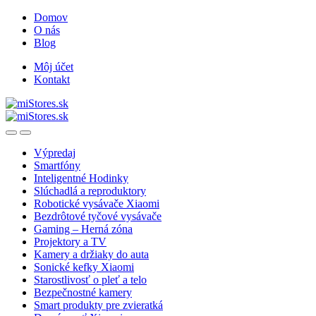
Skip
Skip
Domov
to
to
O nás
navigation
content
Blog
Môj účet
Kontakt
Open
Close
Výpredaj
Smartfóny
Inteligentné Hodinky
Slúchadlá a reproduktory
Robotické vysávače Xiaomi
Bezdrôtové tyčové vysávače
Gaming – Herná zóna
Projektory a TV
Kamery a držiaky do auta
Sonické kefky Xiaomi
Starostlivosť o pleť a telo
Bezpečnostné kamery
Smart produkty pre zvieratká