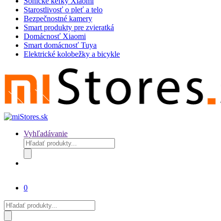
Sonické kefky Xiaomi
Starostlivosť o pleť a telo
Bezpečnostné kamery
Smart produkty pre zvieratká
Domácnosť Xiaomi
Smart domácnosť Tuya
Elektrické kolobežky a bicykle
Vyhľadávanie
Products
search
0
Products
search