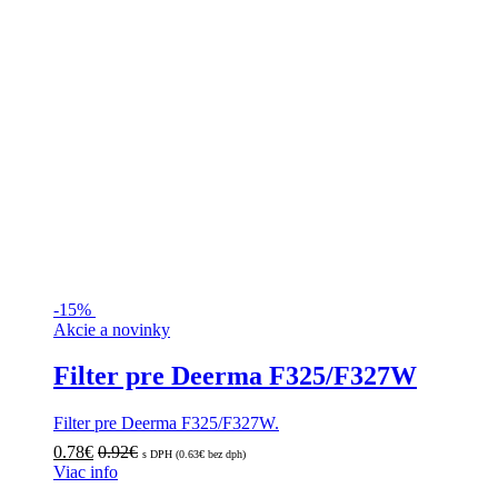
-
15%
Akcie a novinky
Filter pre Deerma F325/F327W
Filter pre Deerma F325/F327W.
0.78
€
0.92
€
s DPH (
0.63
€
bez dph)
Viac info