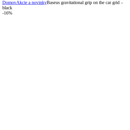
Domov
Akcie a novinky
Baseus gravitational grip on the car grid –
black
-
16%