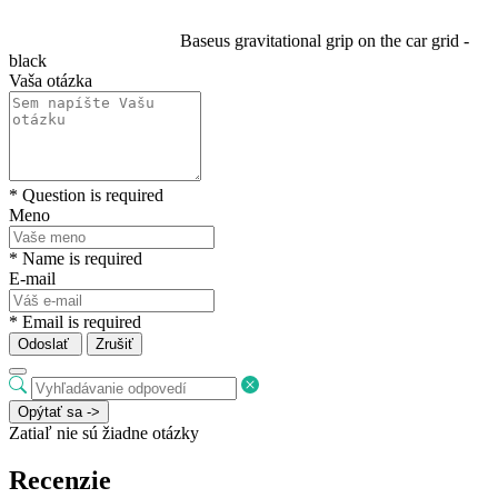
Baseus gravitational grip on the car grid -
black
Vaša otázka
* Question is required
Meno
* Name is required
E-mail
* Email is required
Odoslať
Zrušiť
Opýtať sa ->
Zatiaľ nie sú žiadne otázky
Recenzie