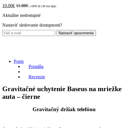
10.00
€
11.88
€
s DPH (
8.13
€
bez dph)
Aktuálne nedostupné
Nastaviť sledovanie dostupnosti?
Nastaviť upozornenie
Popis
Poradňa
Recenzie
Gravitačné uchytenie Baseus na mriežke
auta – čierne
Gravitačný držiak telefónu