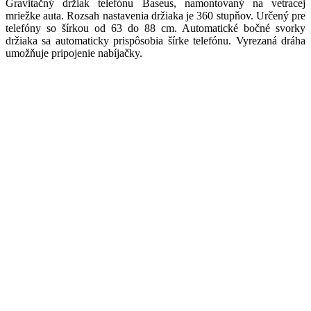
Gravitačný držiak telefónu Baseus, namontovaný na vetracej
mriežke auta. Rozsah nastavenia držiaka je 360 stupňov. Určený pre
telefóny so šírkou od 63 do 88 cm. Automatické bočné svorky
držiaka sa automaticky prispôsobia šírke telefónu. Vyrezaná dráha
umožňuje pripojenie nabíjačky.