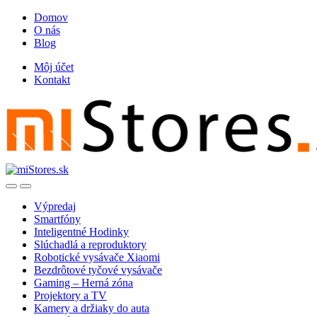
Skip
Skip
Domov
to
to
O nás
navigation
content
Blog
Môj účet
Kontakt
Open
Close
Výpredaj
Smartfóny
Inteligentné Hodinky
Slúchadlá a reproduktory
Robotické vysávače Xiaomi
Bezdrôtové tyčové vysávače
Gaming – Herná zóna
Projektory a TV
Kamery a držiaky do auta