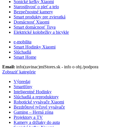
Sonické kefky Xiaomi
Starostlivosť o pleť a telo
Bezpečnostné kamery
Smart produkty pre zvieratká
Domácnosť Xiaomi
Smart domácnosť Tuya
Elektrické kolobežky a bicykle
e-mobilita
Smart Hodinky Xiaomi
Slúchadlá
Smart Home
Email:
info(zavinac)miStores.sk - info o obj./podpora
Zobraziť kategórie
Výpredaj
Smartfóny
Inteligentné Hodinky
Slúchadlá a reproduktory
Robotické vysávače Xiaomi
Bezdrôtové tyčové vysávače
Gaming – Herná zóna
Projektory a TV
Kamery a držiaky do auta