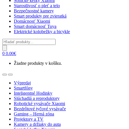
Sonické kefky Xiaomi
Starostlivosť o pleť a telo
Bezpečnostné kamery
Smart produkty pre zvieratká
Domácnosť Xiaomi
Smart domácnosť Tuya
Elektrické kolobežky a bicykle
Products
search
0
0.00
€
Žiadne produkty v košíku.
Open
Close
Výpredaj
Smartfóny
Inteligentné Hodinky
Slúchadlá a reproduktory
Robotické vysávače Xiaomi
Bezdrôtové tyčové vysávače
Gaming – Herná zóna
Projektory a TV
Kamery a držiaky do auta