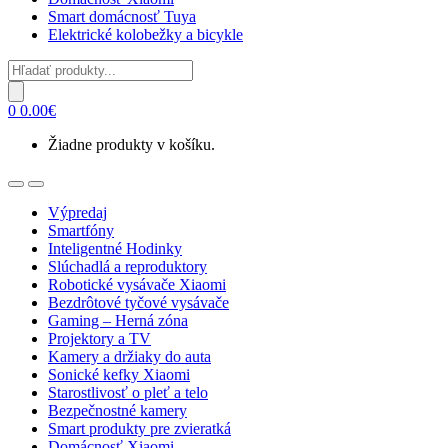
Smart domácnosť Tuya
Elektrické kolobežky a bicykle
Products
search
0
0.00
€
Žiadne produkty v košíku.
Open
Close
Výpredaj
Smartfóny
Inteligentné Hodinky
Slúchadlá a reproduktory
Robotické vysávače Xiaomi
Bezdrôtové tyčové vysávače
Gaming – Herná zóna
Projektory a TV
Kamery a držiaky do auta
Sonické kefky Xiaomi
Starostlivosť o pleť a telo
Bezpečnostné kamery
Smart produkty pre zvieratká
Domácnosť Xiaomi