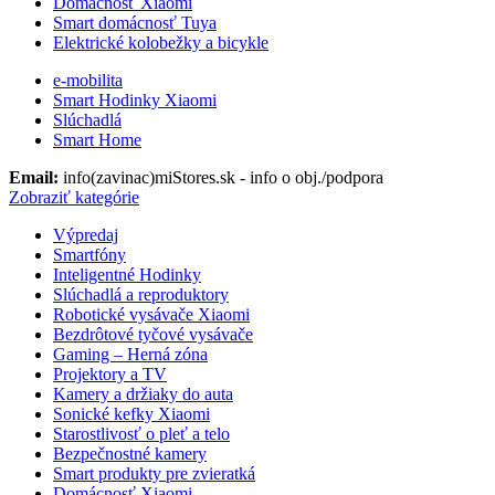
Domácnosť Xiaomi
Smart domácnosť Tuya
Elektrické kolobežky a bicykle
e-mobilita
Smart Hodinky Xiaomi
Slúchadlá
Smart Home
Email:
info(zavinac)miStores.sk - info o obj./podpora
Zobraziť kategórie
Výpredaj
Smartfóny
Inteligentné Hodinky
Slúchadlá a reproduktory
Robotické vysávače Xiaomi
Bezdrôtové tyčové vysávače
Gaming – Herná zóna
Projektory a TV
Kamery a držiaky do auta
Sonické kefky Xiaomi
Starostlivosť o pleť a telo
Bezpečnostné kamery
Smart produkty pre zvieratká
Domácnosť Xiaomi