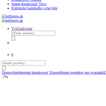
Smart domácnosť Tuya
Elektrické kolobežky a bicykle
Vyhľadávanie
Products
search
0
Products
search
Domov
Inteligentná domácnosť Xiaomi
Smart produkty pre zvieratká
D
-
7%