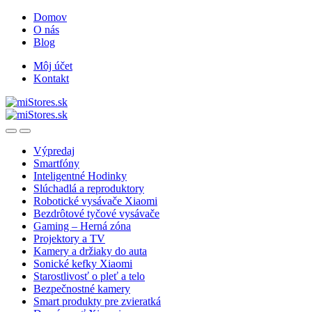
Skip
Skip
Domov
to
to
O nás
navigation
content
Blog
Môj účet
Kontakt
Open
Close
Výpredaj
Smartfóny
Inteligentné Hodinky
Slúchadlá a reproduktory
Robotické vysávače Xiaomi
Bezdrôtové tyčové vysávače
Gaming – Herná zóna
Projektory a TV
Kamery a držiaky do auta
Sonické kefky Xiaomi
Starostlivosť o pleť a telo
Bezpečnostné kamery
Smart produkty pre zvieratká