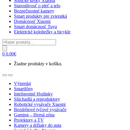
Sonické kefky Xiaomi
Starostlivosť o pleť a telo
Bezpečnostné kamery
Smart produkty pre zvieratká
Domácnosť Xiaomi
Smart domácnosť Tuya
Elektrické kolobežky a bicykle
Products
search
0
0.00
€
Žiadne produkty v košíku.
Open
Close
Výpredaj
Smartfóny
Inteligentné Hodinky
Slúchadlá a reproduktory
Robotické vysávače Xiaomi
Bezdrôtové tyčové vysávače
Gaming – Herná zóna
Projektory a TV
Kamery a držiaky do auta