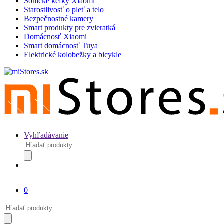
Sonické kefky Xiaomi
Starostlivosť o pleť a telo
Bezpečnostné kamery
Smart produkty pre zvieratká
Domácnosť Xiaomi
Smart domácnosť Tuya
Elektrické kolobežky a bicykle
Vyhľadávanie
Products
search
0
Products
search