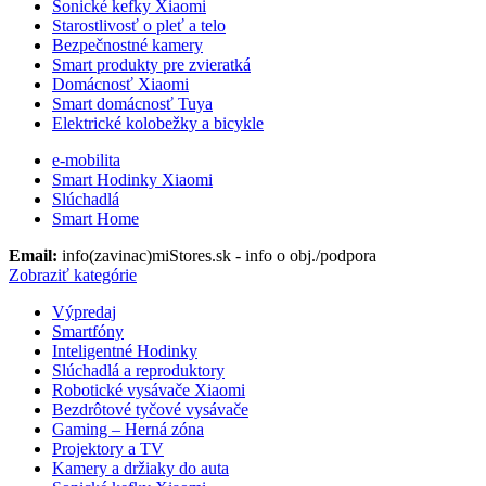
Sonické kefky Xiaomi
Starostlivosť o pleť a telo
Bezpečnostné kamery
Smart produkty pre zvieratká
Domácnosť Xiaomi
Smart domácnosť Tuya
Elektrické kolobežky a bicykle
e-mobilita
Smart Hodinky Xiaomi
Slúchadlá
Smart Home
Email:
info(zavinac)miStores.sk - info o obj./podpora
Zobraziť kategórie
Výpredaj
Smartfóny
Inteligentné Hodinky
Slúchadlá a reproduktory
Robotické vysávače Xiaomi
Bezdrôtové tyčové vysávače
Gaming – Herná zóna
Projektory a TV
Kamery a držiaky do auta