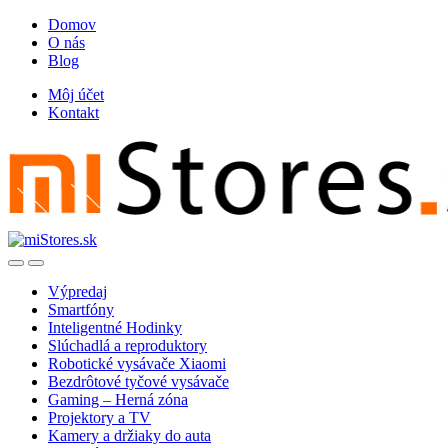
Skip
Skip
Domov
to
to
O nás
navigation
content
Blog
Môj účet
Kontakt
Open
Close
Výpredaj
Smartfóny
Inteligentné Hodinky
Slúchadlá a reproduktory
Robotické vysávače Xiaomi
Bezdrôtové tyčové vysávače
Gaming – Herná zóna
Projektory a TV
Kamery a držiaky do auta