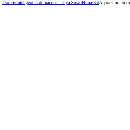
Domov
Inteligentná domácnosť Tuya Smart
HomeKit
Aqara Curtain ro