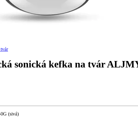
 tvár
cká sonická kefka na tvár ALJM
0G (sivá)