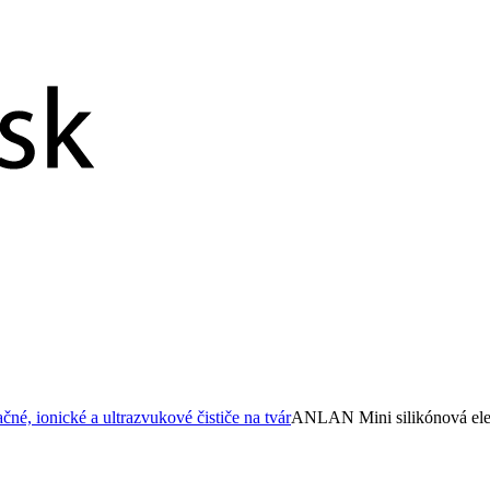
čné, ionické a ultrazvukové čističe na tvár
ANLAN Mini silikónová elek