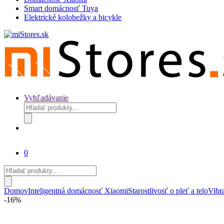
Smart domácnosť Tuya
Elektrické kolobežky a bicykle
Vyhľadávanie
Products
search
0
Products
search
Domov
Inteligentná domácnosť Xiaomi
Starostlivosť o pleť a telo
Vibra
-
16%