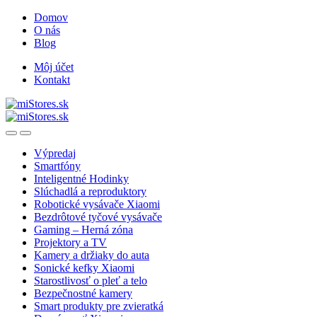
Skip
Skip
Domov
to
to
O nás
navigation
content
Blog
Môj účet
Kontakt
Open
Close
Výpredaj
Smartfóny
Inteligentné Hodinky
Slúchadlá a reproduktory
Robotické vysávače Xiaomi
Bezdrôtové tyčové vysávače
Gaming – Herná zóna
Projektory a TV
Kamery a držiaky do auta
Sonické kefky Xiaomi
Starostlivosť o pleť a telo
Bezpečnostné kamery
Smart produkty pre zvieratká