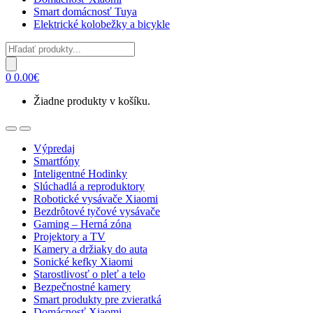
Smart domácnosť Tuya
Elektrické kolobežky a bicykle
Products
search
0
0.00
€
Žiadne produkty v košíku.
Open
Close
Výpredaj
Smartfóny
Inteligentné Hodinky
Slúchadlá a reproduktory
Robotické vysávače Xiaomi
Bezdrôtové tyčové vysávače
Gaming – Herná zóna
Projektory a TV
Kamery a držiaky do auta
Sonické kefky Xiaomi
Starostlivosť o pleť a telo
Bezpečnostné kamery
Smart produkty pre zvieratká
Domácnosť Xiaomi