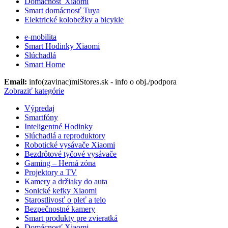
Domácnosť Xiaomi
Smart domácnosť Tuya
Elektrické kolobežky a bicykle
e-mobilita
Smart Hodinky Xiaomi
Slúchadlá
Smart Home
Email:
info(zavinac)miStores.sk - info o obj./podpora
Zobraziť kategórie
Výpredaj
Smartfóny
Inteligentné Hodinky
Slúchadlá a reproduktory
Robotické vysávače Xiaomi
Bezdrôtové tyčové vysávače
Gaming – Herná zóna
Projektory a TV
Kamery a držiaky do auta
Sonické kefky Xiaomi
Starostlivosť o pleť a telo
Bezpečnostné kamery
Smart produkty pre zvieratká
Domácnosť Xiaomi