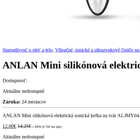
Starostlivosť o pleť a telo
,
Vibračné, ionické a ultrazvukové čističe na
ANLAN Mini silikónová elektri
Dostupnosť:
Aktuálne nedostupné
Záruka:
24 mesiacov
ANLAN Mini silikónová elektrická sonická kefka na tvár ALJMY04-
12.00
€
14.25
€
s DPH (
9.76
€
bez dph)
Aktuálne nedostupné