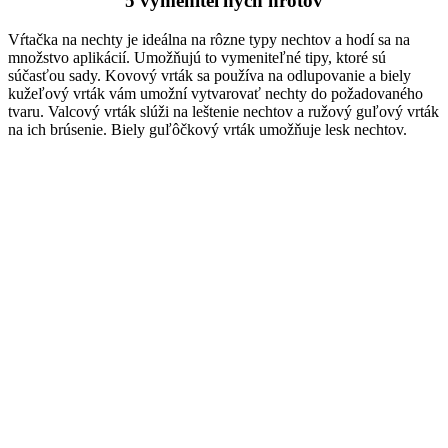
5 vymeniteľných hrotov
Vŕtačka na nechty je ideálna na rôzne typy nechtov a hodí sa na
množstvo aplikácií. Umožňujú to vymeniteľné tipy, ktoré sú
súčasťou sady. Kovový vrták sa používa na odlupovanie a biely
kužeľový vrták vám umožní vytvarovať nechty do požadovaného
tvaru. Valcový vrták slúži na leštenie nechtov a ružový guľový vrták
na ich brúsenie. Biely guľôčkový vrták umožňuje lesk nechtov.