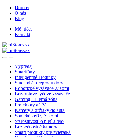
Skip
Skip
Domov
to
to
O nás
navigation
content
Blog
Môj účet
Kontakt
Open
Close
Výpredaj
Smartfóny
Inteligentné Hodinky
Slúchadlá a reproduktory
Robotické vysávače Xiaomi
Bezdrôtové tyčové vysávače
Gaming – Herná zóna
Projektory a TV
Kamery a držiaky do auta
Sonické kefky Xiaomi
Starostlivosť o pleť a telo
Bezpečnostné kamery
Smart produkty pre zvieratká