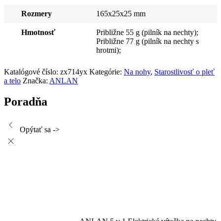
Rozmery
165x25x25 mm
Hmotnosť
Približne 55 g (pilník na nechty);
Približne 77 g (pilník na nechty s
hrotmi);
Katalógové číslo:
zx714yx
Kategórie:
Na nohy
,
Starostlivosť o pleť
a telo
Značka:
ANLAN
Poradňa
Opýtať sa ->