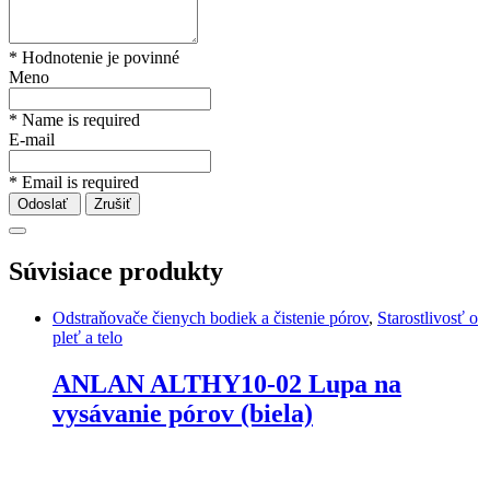
* Hodnotenie je povinné
Meno
* Name is required
E-mail
* Email is required
Odoslať
Zrušiť
Súvisiace produkty
Odstraňovače čienych bodiek a čistenie pórov
,
Starostlivosť o
pleť a telo
ANLAN ALTHY10-02 Lupa na
vysávanie pórov (biela)