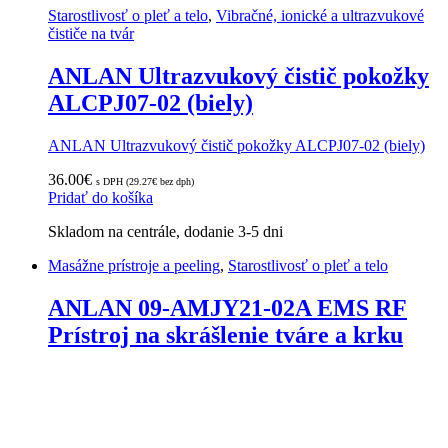
Starostlivosť o pleť a telo
,
Vibračné, ionické a ultrazvukové
čističe na tvár
ANLAN Ultrazvukový čistič pokožky
ALCPJ07-02 (biely)
ANLAN Ultrazvukový čistič pokožky ALCPJ07-02 (biely)
36.00
€
s DPH (
29.27
€
bez dph)
Pridať do košíka
Skladom na centrále, dodanie 3-5 dni
Masážne prístroje a peeling
,
Starostlivosť o pleť a telo
ANLAN 09-AMJY21-02A EMS RF
Prístroj na skrášlenie tváre a krku