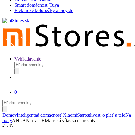
Smart domácnosť Tuya
Elektrické kolobežky a bicykle
Vyhľadávanie
Products
search
0
Products
search
Domov
Inteligentná domácnosť Xiaomi
Starostlivosť o pleť a telo
Na
nohy
ANLAN 5 v 1 Elektrická vŕtačka na nechty
-
12%