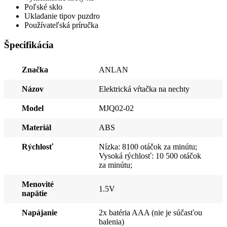
Poľské sklo
Ukladanie tipov puzdro
Používateľská príručka
Špecifikácia
Značka
ANLAN
Názov
Elektrická vŕtačka na nechty
Model
MJQ02-02
Materiál
ABS
Rýchlosť
Nízka: 8100 otáčok za minútu;
Vysoká rýchlosť: 10 500 otáčok
za minútu;
Menovité
1.5V
napätie
Napájanie
2x batéria AAA (nie je súčasťou
balenia)