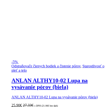
-
5%
Odstraňovače čienych bodiek a čistenie pórov
,
Starostlivosť o
pleť a telo
ANLAN ALTHY10-02 Lupa na
vysávanie pórov (biela)
ANLAN ALTHY10-02 Lupa na vysávanie pórov (biela)
25.90
€
27.33
€
s DPH (
21.06
€
bez dph)