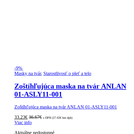
-
9%
Masky na tvár
,
Starostlivosť o pleť a telo
Zoštíhľujúca maska na tvár ANLAN
01-ASLY11-001
Zoštíhľujúca maska na tvár ANLAN 01-ASLY11-001
33.23
€
36.67
€
s DPH (
27.02
€
bez dph)
Viac info
Aktuálne nedostupné