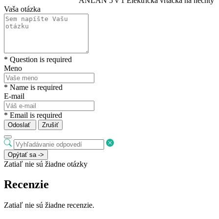
ANLAN 5 v 1 Elektrická vŕtačka na nechty
Vaša otázka
* Question is required
Meno
* Name is required
E-mail
* Email is required
Odoslať
Zrušiť
Opýtať sa ->
Zatiaľ nie sú žiadne otázky
Recenzie
Zatiaľ nie sú žiadne recenzie.