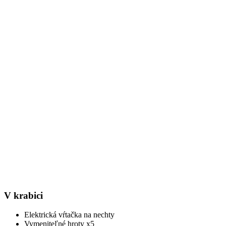
V krabici
Elektrická vŕtačka na nechty
Vymeniteľné hroty x5