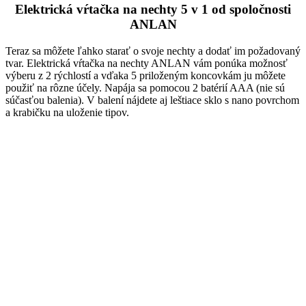
Elektrická vŕtačka na nechty 5 v 1 od spoločnosti
ANLAN
Teraz sa môžete ľahko starať o svoje nechty a dodať im požadovaný
tvar. Elektrická vŕtačka na nechty ANLAN vám ponúka možnosť
výberu z 2 rýchlostí a vďaka 5 priloženým koncovkám ju môžete
použiť na rôzne účely. Napája sa pomocou 2 batérií AAA (nie sú
súčasťou balenia). V balení nájdete aj leštiace sklo s nano povrchom
a krabičku na uloženie tipov.