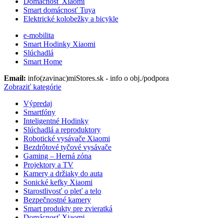
Domácnosť Xiaomi
Smart domácnosť Tuya
Elektrické kolobežky a bicykle
e-mobilita
Smart Hodinky Xiaomi
Slúchadlá
Smart Home
Email:
info(zavinac)miStores.sk - info o obj./podpora
Zobraziť kategórie
Výpredaj
Smartfóny
Inteligentné Hodinky
Slúchadlá a reproduktory
Robotické vysávače Xiaomi
Bezdrôtové tyčové vysávače
Gaming – Herná zóna
Projektory a TV
Kamery a držiaky do auta
Sonické kefky Xiaomi
Starostlivosť o pleť a telo
Bezpečnostné kamery
Smart produkty pre zvieratká
Domácnosť Xiaomi