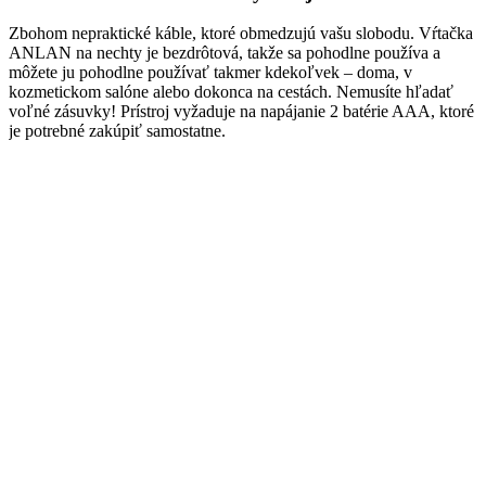
Zbohom nepraktické káble, ktoré obmedzujú vašu slobodu. Vŕtačka
ANLAN na nechty je bezdrôtová, takže sa pohodlne používa a
môžete ju pohodlne používať takmer kdekoľvek – doma, v
kozmetickom salóne alebo dokonca na cestách. Nemusíte hľadať
voľné zásuvky! Prístroj vyžaduje na napájanie 2 batérie AAA, ktoré
je potrebné zakúpiť samostatne.