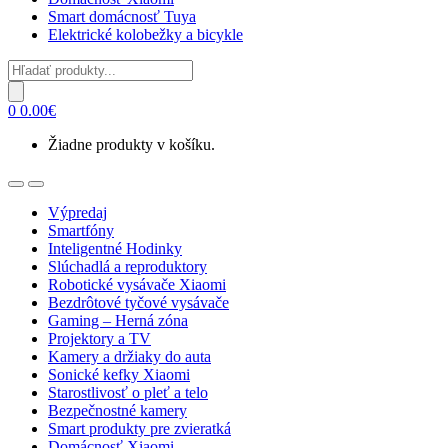
Smart domácnosť Tuya
Elektrické kolobežky a bicykle
Products
search
0
0.00
€
Žiadne produkty v košíku.
Open
Close
Výpredaj
Smartfóny
Inteligentné Hodinky
Slúchadlá a reproduktory
Robotické vysávače Xiaomi
Bezdrôtové tyčové vysávače
Gaming – Herná zóna
Projektory a TV
Kamery a držiaky do auta
Sonické kefky Xiaomi
Starostlivosť o pleť a telo
Bezpečnostné kamery
Smart produkty pre zvieratká
Domácnosť Xiaomi